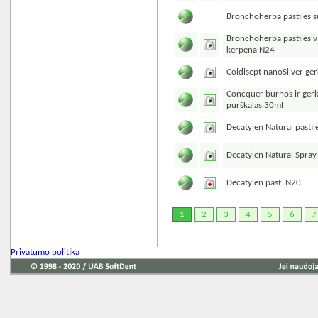
Bronchoherba pastilės su
Bronchoherba pastilės v
kerpena N24
Coldisept nanoSilver ger
Concquer burnos ir gerk
purškalas 30ml
Decatylen Natural pastil
Decatylen Natural Spra
Decatylen past. N20
1
2
3
4
5
6
7
Privatumo politika