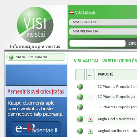
VISASzāles.lv
VISOS VAISTINĖS
VISI PREPARATAI
MANO PREPARATAI
VISI VAISTAI - VAISTAI GERKL
...
PAKUOTĖ
3C Pharma Propolis čiul
3C Pharma Propolis ger.
3C Pharma Propolis gerk
Angin Heel S tabletės N
Anginal purškalas su is