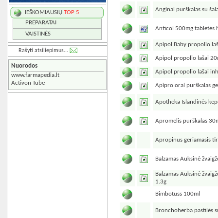
Anginal purškalas su šal
IEŠKOMIAUSIŲ
TOP 5
PREPARATAI
Anticol 500mg tabletės
VAISTINĖS
Apipol Baby propolio laš
Rašyti atsiliepimus...
Apipol propolio lašai 2
Nuorodos
Apipol propolio lašai in
www.farmapedia.lt
Activon Tube
Apipro oral purškalas ge
Apotheka Islandinės kepe
Apromelis purškalas 30
Apropinus geriamasis ti
Balzamas Auksinė žvaigž
Balzamas Auksinė žvaigžd
1.3g
Bimbotuss 100ml
Bronchoherba pastilės 