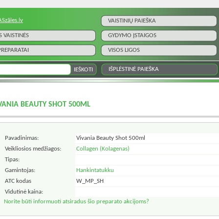
ASzāles.lv
VAISTINIŲ PAIEŠKA
S VAISTINĖS
GYDYMO ĮSTAIGOS
 PREPARATAI
VISOS LIGOS
IŠPLĖSTINĖ PAIEŠKA
VANIA BEAUTY SHOT 500ML
Pavadinimas:
Vivania Beauty Shot 500ml
Veikliosios medžiagos:
Collagen (Kolagenas)
Tipas:
Gamintojas:
Hankintatukku
ATC kodas
W_MP_SH
Vidutinė kaina:
Norite būti informuoti atsiradus šio preparato akcijoms?