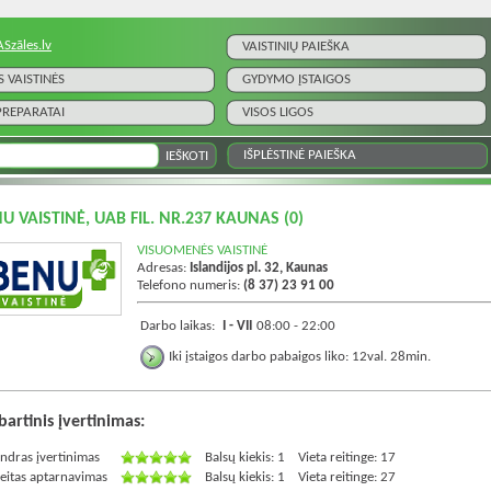
ASzāles.lv
VAISTINIŲ PAIEŠKA
S VAISTINĖS
GYDYMO ĮSTAIGOS
 PREPARATAI
VISOS LIGOS
IŠPLĖSTINĖ PAIEŠKA
U VAISTINĖ, UAB FIL. NR.237 KAUNAS
(0)
VISUOMENĖS VAISTINĖ
Adresas:
Islandijos pl. 32, Kaunas
Telefono numeris:
(8 37) 23 91 00
Darbo laikas:
I - VII
08:00 - 22:00
Iki įstaigos darbo pabaigos liko: 12val. 28min.
artinis įvertinimas:
ndras įvertinimas
Balsų kiekis: 1
Vieta reitinge: 17
eitas aptarnavimas
Balsų kiekis: 1
Vieta reitinge: 27