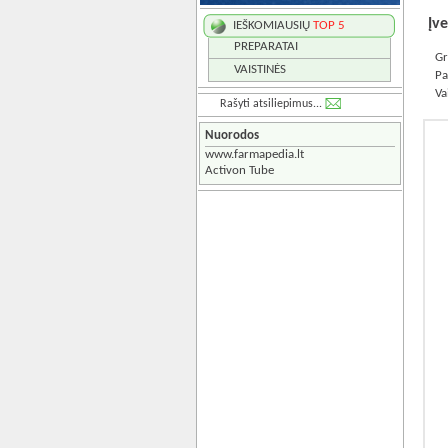
Įve
IEŠKOMIAUSIŲ
TOP 5
PREPARATAI
Gr
VAISTINĖS
Pa
Va
Rašyti atsiliepimus...
Nuorodos
www.farmapedia.lt
Activon Tube