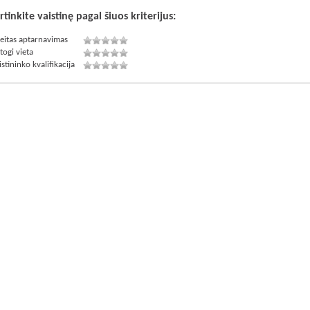
rtinkite vaistinę pagal šiuos kriterijus:
eitas aptarnavimas
togi vieta
istininko kvalifikacija