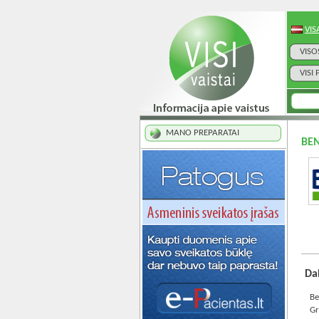
VIS
VISO
VISI
MANO PREPARATAI
BEN
Dab
Be
Gr