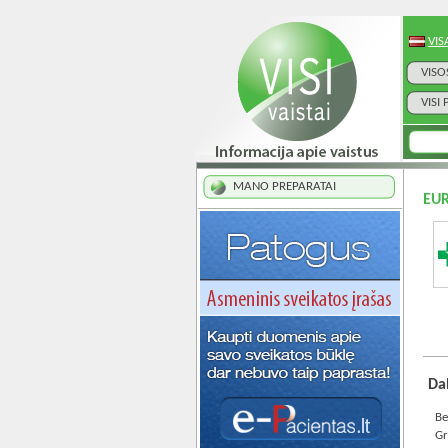
VIS
VISO
VISI
MANO PREPARATAI
EUR
Dab
Be
Gr