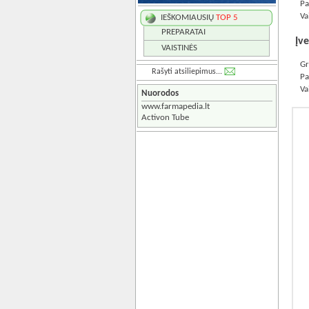
Pa
Va
IEŠKOMIAUSIŲ
TOP 5
PREPARATAI
Įve
VAISTINĖS
Gr
Rašyti atsiliepimus...
Pa
Va
Nuorodos
www.farmapedia.lt
Activon Tube