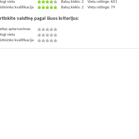
togi vieta
Balsų kiekis: 2
Vieta reitinge: 601
istininko kvalifikacija
Balsų kiekis: 2
Vieta reitinge: 79
rtinkite vaistinę pagal šiuos kriterijus:
eitas aptarnavimas
togi vieta
istininko kvalifikacija