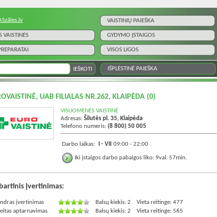
ASzāles.lv
VAISTINIŲ PAIEŠKA
S VAISTINĖS
GYDYMO ĮSTAIGOS
 PREPARATAI
VISOS LIGOS
IŠPLĖSTINĖ PAIEŠKA
OVAISTINĖ, UAB FILIALAS NR.262, KLAIPĖDA
(0)
VISUOMENĖS VAISTINĖ
Adresas:
Šilutės pl. 35, Klaipėda
Telefono numeris:
(8 800) 50 005
Darbo laikas:
I - VII
09:00 - 22:00
Iki įstaigos darbo pabaigos liko: 9val. 57min.
artinis įvertinimas:
ndras įvertinimas
Balsų kiekis: 2
Vieta reitinge: 477
eitas aptarnavimas
Balsų kiekis: 2
Vieta reitinge: 565