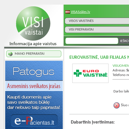
VISASzāles.lv
VISOS VAISTINĖS
VISI PREPARATAI
MANO PREPARATAI
EUROVAISTINĖ, UAB FILIALAS 
VISUOMENĖ
Adresas:
S
Telefono 
Darbo laik
Šiuo 
Dabartinis įvertinimas: