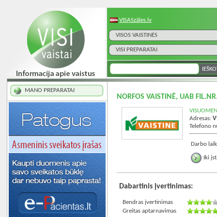
VISASzāles.lv
VISOS VAISTINĖS
VISI PREPARATAI
MANO PREPARATAI
NORFOS VAISTINĖ, UAB FIL.N
VISUOMENĖ
Adresas:
V
Telefono 
Darbo laik
Iki į
Dabartinis įvertinimas:
Bendras įvertinimas
Greitas aptarnavimas