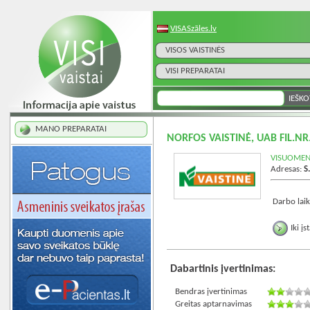
VISASzāles.lv
VISOS VAISTINĖS
VISI PREPARATAI
MANO PREPARATAI
NORFOS VAISTINĖ, UAB FIL.N
VISUOMENĖ
Adresas:
S
Darbo laik
Iki į
Dabartinis įvertinimas:
Bendras įvertinimas
Greitas aptarnavimas