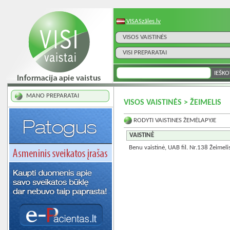
VISASzāles.lv
VISOS VAISTINĖS
VISI PREPARATAI
MANO PREPARATAI
VISOS VAISTINĖS > ŽEIMELIS
RODYTI VAISTINES ŽEMĖLAPYJE
VAISTINĖ
Benu vaistinė, UAB fil. Nr.138 Žeimeli