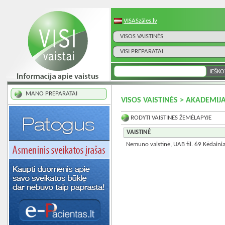
VISASzāles.lv
VISOS VAISTINĖS
VISI PREPARATAI
MANO PREPARATAI
VISOS VAISTINĖS > AKADEMIJA
RODYTI VAISTINES ŽEMĖLAPYJE
VAISTINĖ
Nemuno vaistinė, UAB fil. 69 Kėdaini