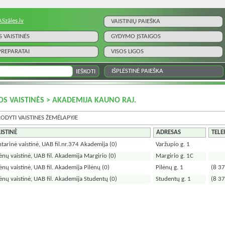
ASzāles.lv
VAISTINIŲ PAIEŠKA
S VAISTINĖS
GYDYMO ĮSTAIGOS
 PREPARATAI
VISOS LIGOS
IŠPLĖSTINĖ PAIEŠKA
OS VAISTINĖS > AKADEMIJA KAUNO RAJ.
RODYTI VAISTINES ŽEMĖLAPYJE
ISTINĖ
ADRESAS
TEL
ntarinė vaistinė, UAB fil.nr.374 Akademija
(0)
Varžupio g. 1
lėnų vaistinė, UAB fil. Akademija Margirio
(0)
Margirio g. 1C
lėnų vaistinė, UAB fil. Akademija Pilėnų
(0)
Pilėnų g. 1
(8 37
lėnų vaistinė, UAB fil. Akademija Studentų
(0)
Studentų g. 1
(8 37