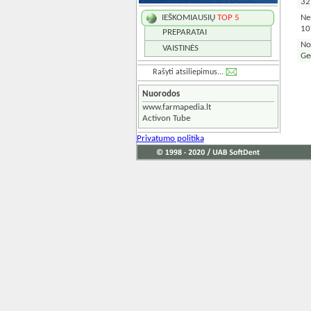
32
Ne
IEŠKOMIAUSIŲ
TOP 5
10
PREPARATAI
No
VAISTINĖS
Ge
Rašyti atsiliepimus...
Nuorodos
www.farmapedia.lt
Activon Tube
Privatumo politika