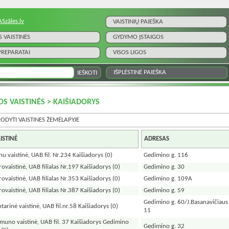
ASzāles.lv
VAISTINIŲ PAIEŠKA
S VAISTINĖS
GYDYMO ĮSTAIGOS
 PREPARATAI
VISOS LIGOS
IŠPLĖSTINĖ PAIEŠKA
OS VAISTINĖS > KAIŠIADORYS
RODYTI VAISTINES ŽEMĖLAPYJE
ISTINĖ
ADRESAS
nu vaistinė, UAB fil. Nr.234 Kaišiadorys
(0)
Gedimino g. 116
rovaistinė, UAB filialas Nr.197 Kaišiadorys
(0)
Gedimino g. 30
rovaistinė, UAB filialas Nr.353 Kaišiadorys
(0)
Gedimino g. 109A
rovaistinė, UAB filialas Nr.387 Kaišiadorys
(0)
Gedimino g. 59
Gedimino g. 60/J.Basanavičiaus 
ntarinė vaistinė, UAB fil.nr.58 Kaišiadorys
(0)
11
muno vaistinė, UAB fil. 37 Kaišiadorys Gedimino
Gedimino g. 32