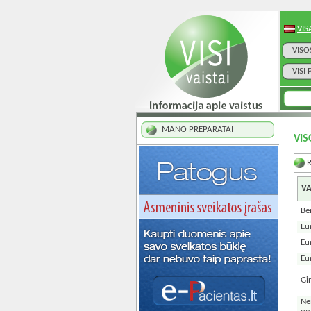
VIS
VISO
VISI
MANO PREPARATAI
VIS
VA
Be
Eu
Eu
Eu
Gi
Ne