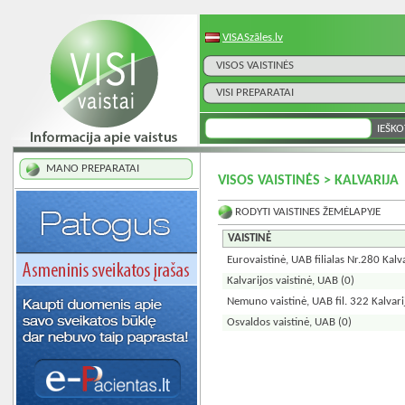
VISASzāles.lv
VISOS VAISTINĖS
VISI PREPARATAI
MANO PREPARATAI
VISOS VAISTINĖS > KALVARIJA
RODYTI VAISTINES ŽEMĖLAPYJE
VAISTINĖ
Eurovaistinė, UAB filialas Nr.280 Kalva
Kalvarijos vaistinė, UAB
(0)
Nemuno vaistinė, UAB fil. 322 Kalvari
Osvaldos vaistinė, UAB
(0)