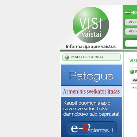
VIS
VISO
VISI
MANO PREPARATAI
VIS
VA
Ka