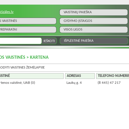
ASzāles.lv
VAISTINIŲ PAIEŠKA
S VAISTINĖS
GYDYMO ĮSTAIGOS
 PREPARATAI
VISOS LIGOS
IŠPLĖSTINĖ PAIEŠKA
OS VAISTINĖS > KARTENA
RODYTI VAISTINES ŽEMĖLAPYJE
ISTINĖ
ADRESAS
TELEFONO NUMERI
rtenos vaistinė, UAB
(0)
Laukų g. 4
(8 445) 47 217