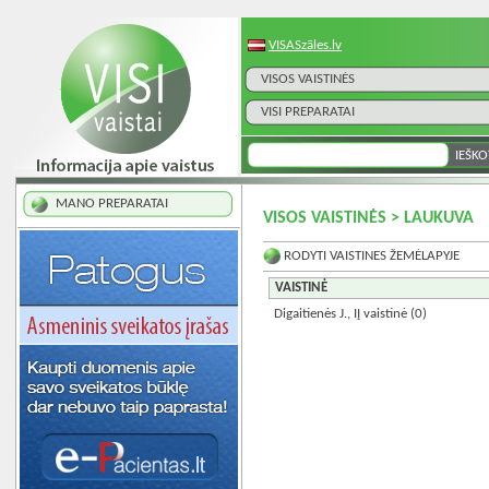
VISASzāles.lv
VISOS VAISTINĖS
VISI PREPARATAI
MANO PREPARATAI
VISOS VAISTINĖS > LAUKUVA
RODYTI VAISTINES ŽEMĖLAPYJE
VAISTINĖ
Digaitienės J., IĮ vaistinė
(0)