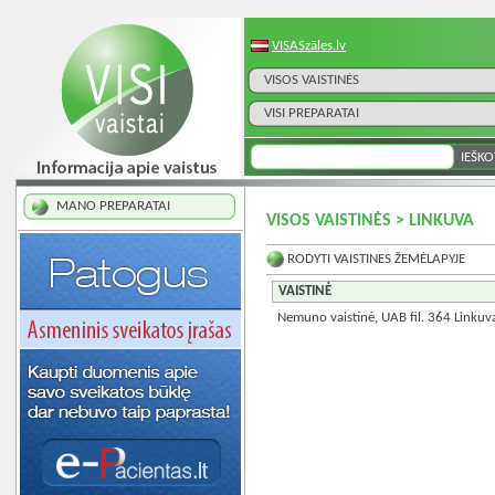
VISASzāles.lv
VISOS VAISTINĖS
VISI PREPARATAI
MANO PREPARATAI
VISOS VAISTINĖS > LINKUVA
RODYTI VAISTINES ŽEMĖLAPYJE
VAISTINĖ
Nemuno vaistinė, UAB fil. 364 Linkuv