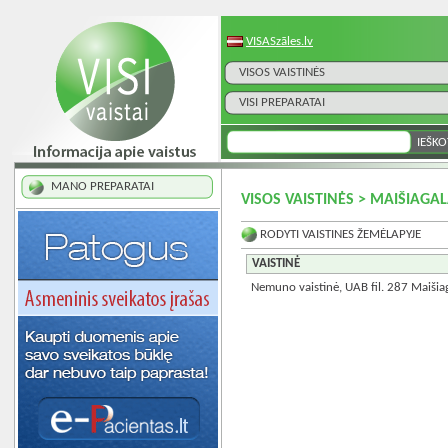
VISASzāles.lv
VISOS VAISTINĖS
VISI PREPARATAI
MANO PREPARATAI
VISOS VAISTINĖS > MAIŠIAGA
RODYTI VAISTINES ŽEMĖLAPYJE
VAISTINĖ
Nemuno vaistinė, UAB fil. 287 Maišia