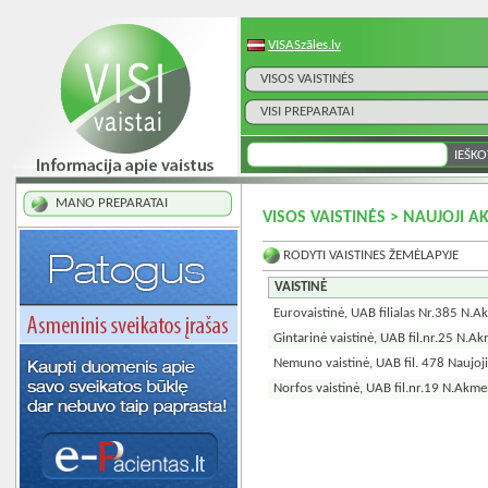
VISASzāles.lv
VISOS VAISTINĖS
VISI PREPARATAI
MANO PREPARATAI
VISOS VAISTINĖS > NAUJOJI 
RODYTI VAISTINES ŽEMĖLAPYJE
VAISTINĖ
Eurovaistinė, UAB filialas Nr.385 N.
Gintarinė vaistinė, UAB fil.nr.25 N.A
Nemuno vaistinė, UAB fil. 478 Naujo
Norfos vaistinė, UAB fil.nr.19 N.Akm