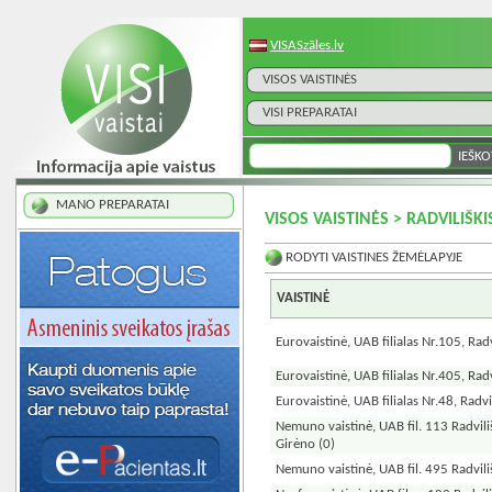
VISASzāles.lv
VISOS VAISTINĖS
VISI PREPARATAI
MANO PREPARATAI
VISOS VAISTINĖS > RADVILIŠKI
RODYTI VAISTINES ŽEMĖLAPYJE
VAISTINĖ
Eurovaistinė, UAB filialas Nr.105, Radv
Eurovaistinė, UAB filialas Nr.405, Radv
Eurovaistinė, UAB filialas Nr.48, Radvi
Nemuno vaistinė, UAB fil. 113 Radviliš
Girėno
(0)
Nemuno vaistinė, UAB fil. 495 Radvili