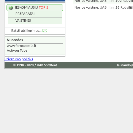
Norfos vaistinė, UAB fil.nr.102 Radvili
Norfos vaistinė, UAB fil.nr.16 Radviliš
IEŠKOMIAUSIŲ
TOP 5
PREPARATAI
VAISTINĖS
Rašyti atsiliepimus...
Nuorodos
www.farmapedia.lt
Activon Tube
Privatumo politika