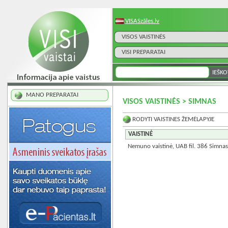
VISASzāles.lv
VISOS VAISTINĖS
VISI PREPARATAI
MANO PREPARATAI
VISOS VAISTINĖS > SIMNAS
RODYTI VAISTINES ŽEMĖLAPYJE
VAISTINĖ
Nemuno vaistinė, UAB fil. 386 Simna