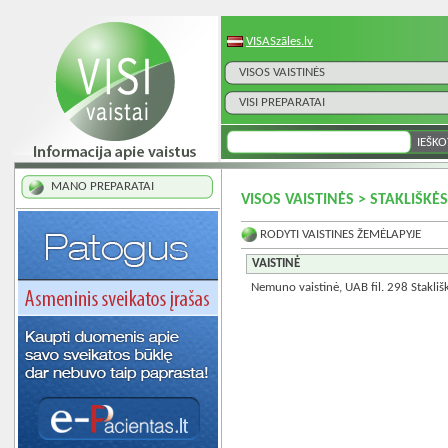
VISASzāles.lv
VISOS VAISTINĖS
VISI PREPARATAI
MANO PREPARATAI
VISOS VAISTINĖS > STAKLIŠKĖ
RODYTI VAISTINES ŽEMĖLAPYJE
VAISTINĖ
Nemuno vaistinė, UAB fil. 298 Stakliš