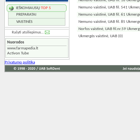
Nemuno vaistinė, UAB fil. 18 Ukmerg
Nemuno vaistinė, UAB fil. 541 Ukme
IEŠKOMIAUSIŲ
TOP 5
Nemuno vaistinė, UAB fil. 61 Ukmergė
PREPARATAI
Nemuno vaistinė, UAB fil. 85 Ukmergė
VAISTINĖS
Norfos vaistinė, UAB fil.nr.59 Ukmerg
Rašyti atsiliepimus...
Ukmergės vaistinė, UAB
(0)
Nuorodos
www.farmapedia.lt
Activon Tube
Privatumo politika